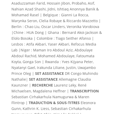
Asaduzzaman Farid, Hossain Jibon, Probaho, Asif,
Nahian Azad Shashi, Jidni, Ishtiaq Anonnya Banik &
Mohamad Rasel | Belgique : Gianni La Rocca,
Marynka Seron, Clelia Robaye & Riccardo Mazzetto |
Berlin : Chao Liu, Oscar Linders, Veronika Vorobiova
|Chine : HUA Dong | Ghana : Bernard Akoi-Jackson &
Elolo Bosoka | Colombie : Tiago Seither Afonso |
Lesbos : Atifa Akbari, Yaser Akbari, Refocus Media
Lab |Niger : Maman Iro Abdoul Aziz, Abdoulaye
Abdoul Rachid, Mohamed Abdoulaye, Fatoumata
Koyta, Gonga Son | Rwanda : Yves Kijyana Peter,
Nyatanyi Gael, Irakunda Liliane, Justin, Uwajambo
Prince Oleg |
SET ASSISTANCE
DR Congo Muhindo
Nathalie|
SET ASSISTANCE
Allemagne Claudia
Kaunzner |
RECHERCHE
Laurenz Leky, René
Michaelsen, Magdalena Heffner |
TRANSCRIPTION
Sebastian Cirhakarhula Namugurwa & Maren
Flintrop |
TRADUCTION & SOUS-TITRES
Eleonora
Gunn, Kathrin K. Liess, Sebastian Cirhakarhula