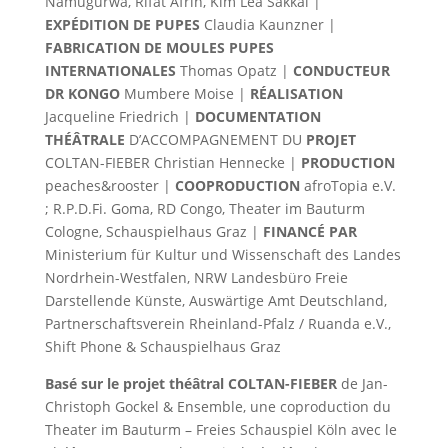
Namugurwa, Rifat Afrin, Kim Lêa Sakkal |
EXPÉDITION DE
PUPES
Claudia Kaunzner |
FABRICATION DE MOULES
PUPES
INTERNATIONALES
Thomas Opatz |
CONDUCTEUR
DR KONGO
Mumbere Moise |
RÉALISATION
Jacqueline Friedrich |
DOCUMENTATION
THÉÂTRALE
D’ACCOMPAGNEMENT DU
PROJET
COLTAN-FIEBER Christian Hennecke |
PRODUCTION
peaches&rooster |
COOPRODUCTION
afroTopia e.V.
; R.P.D.Fi. Goma, RD Congo, Theater im Bauturm
Cologne, Schauspielhaus Graz |
FINANCÉ
PAR
Ministerium für Kultur und Wissenschaft des Landes
Nordrhein-Westfalen, NRW Landesbüro Freie
Darstellende Künste, Auswärtige Amt Deutschland,
Partnerschaftsverein Rheinland-Pfalz / Ruanda e.V.,
Shift Phone & Schauspielhaus Graz
Basé sur le projet théâtral COLTAN-FIEBER
de Jan-
Christoph Gockel & Ensemble, une coproduction du
Theater im Bauturm – Freies Schauspiel Köln avec le