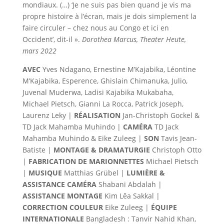
mondiaux. (…) ‘Je ne suis pas bien quand je vis ma
propre histoire à l’écran, mais je dois simplement la
faire circuler – chez nous au Congo et ici en
Occident’, dit-il ».
Dorothea Marcus, Theater Heute,
mars 2022
AVEC
Yves Ndagano, Ernestine M’Kajabika, Léontine
M’Kajabika, Esperence, Ghislain Chimanuka, Julio,
Juvenal Muderwa, Ladisi Kajabika Mukabaha,
Michael Pietsch, Gianni La Rocca, Patrick Joseph,
Laurenz Leky |
RÉALISATION
Jan-Christoph Gockel &
TD Jack Mahamba Muhindo |
CAMÉRA
TD Jack
Mahamba Muhindo & Eike Zuleeg |
SON
Tavis Jean-
Batiste |
MONTAGE & DRAMATURGIE
Christoph Otto
|
FABRICATION DE MARIONNETTES
Michael Pietsch
|
MUSIQUE
Matthias Grübel |
LUMIÈRE &
ASSISTANCE CAMÉRA
Shabani Abdalah |
ASSISTANCE MONTAGE
Kim Lêa Sakkal |
CORRECTION COULEUR
Eike Zuleeg |
ÉQUIPE
INTERNATIONALE
Bangladesh : Tanvir Nahid Khan,