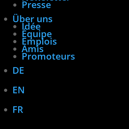
Presse
Über uns
Idée
Équipe
Emplois
Amis
Promoteurs
DE
EN
FR