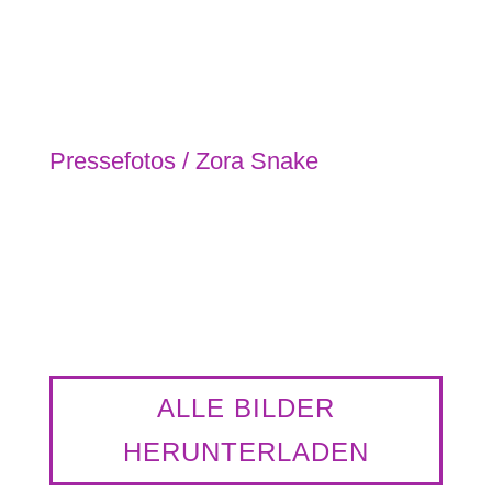
Pressefotos / Zora Snake
Zora Snake Opera du villageois
© Photo-courtesy-of-artist
ALLE BILDER
HERUNTERLADEN