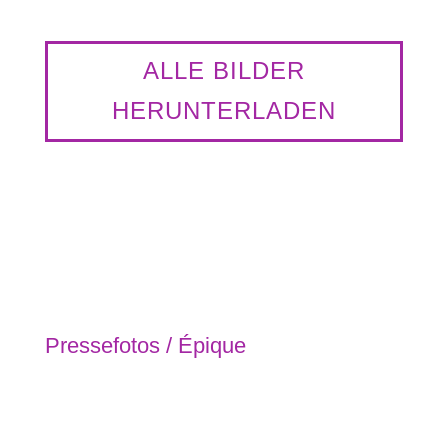
ALLE BILDER
HERUNTERLADEN
Pressefotos / Épique
Épique Nadia Beugré © Toure.jpeg