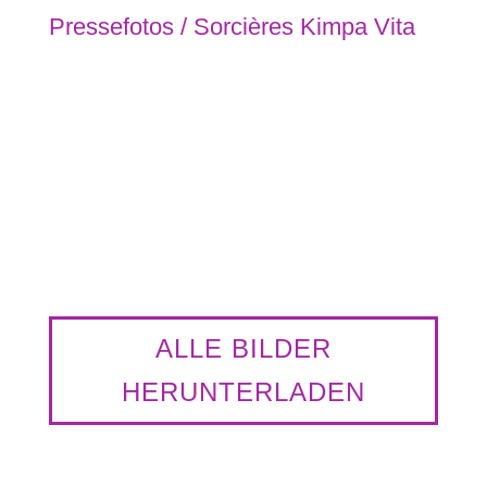
Pressefotos / Sorcières Kimpa Vita
Sorcieres Kimpa Vita @ Pierre Gondard 3
Sorcieres Kimpa Vita @ Pierre Gondard 6
Sorcieres Kimpa Vita @ Pierre Gondard 17
ALLE BILDER
HERUNTERLADEN