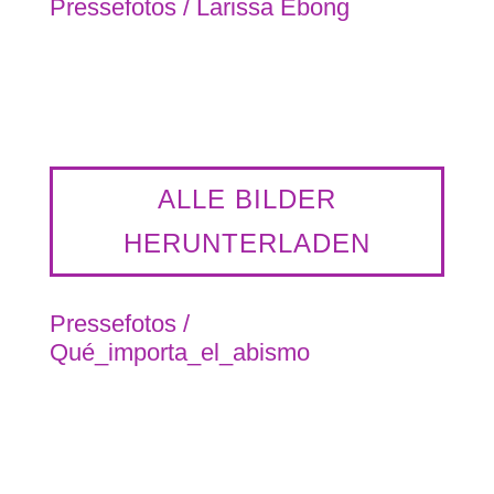
Pressefotos / Larissa Ebong
Larissa Ebong © Eric Millet
ALLE BILDER
HERUNTERLADEN
Pressefotos /
Qué_importa_el_abismo
Que importa el abismo ©She Poems