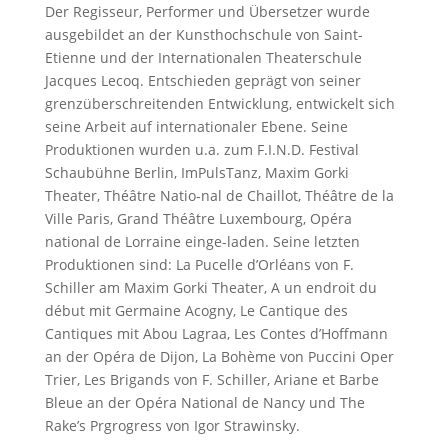
Der Regisseur, Performer und Übersetzer wurde
ausgebildet an der Kunsthochschule von Saint-
Etienne und der Internationalen Theaterschule
Jacques Lecoq. Entschieden geprägt von seiner
grenzüberschreitenden Entwicklung, entwickelt sich
seine Arbeit auf internationaler Ebene. Seine
Produktionen wurden u.a. zum F.I.N.D. Festival
Schaubühne Berlin, ImPulsTanz, Maxim Gorki
Theater, Théâtre Natio-nal de Chaillot, Théâtre de la
Ville Paris, Grand Théâtre Luxembourg, Opéra
national de Lorraine einge-laden. Seine letzten
Produktionen sind: La Pucelle d’Orléans von F.
Schiller am Maxim Gorki Theater, A un endroit du
début mit Germaine Acogny, Le Cantique des
Cantiques mit Abou Lagraa, Les Contes d’Hoffmann
an der Opéra de Dijon, La Bohème von Puccini Oper
Trier, Les Brigands von F. Schiller, Ariane et Barbe
Bleue an der Opéra National de Nancy und The
Rake’s Prgrogress von Igor Strawinsky.