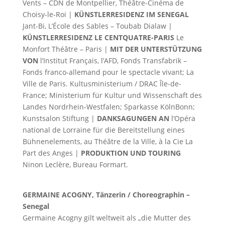
Vents – CDN de Montpellier, Théâtre-Cinéma de
Choisy-le-Roi |
KÜNSTLERRESIDENZ IM SENEGAL
Jant-Bi, L’École des Sables – Toubab Dialaw |
KÜNSTLERRESIDENZ LE CENTQUATRE-PARIS
Le
Monfort Théâtre – Paris |
MIT DER UNTERSTÜTZUNG
VON
l’Institut Français, l’AFD, Fonds Transfabrik –
Fonds franco-allemand pour le spectacle vivant; La
Ville de Paris. Kultusministerium / DRAC Île-de-
France; Ministerium für Kultur und Wissenschaft des
Landes Nordrhein-Westfalen; Sparkasse KölnBonn;
Kunstsalon Stiftung |
DANKSAGUNGEN AN
l’Opéra
national de Lorraine für die Bereitstellung eines
Bühnenelements, au Théâtre de la Ville, à la Cie La
Part des Anges |
PRODUKTION UND TOURING
Ninon Leclère, Bureau Formart.
GERMAINE ACOGNY, Tänzerin / Choreographin –
Senegal
Germaine Acogny gilt weltweit als „die Mutter des