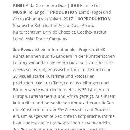
REGIE
Aïda Colmenero Dïaz |
SHE
Estelle Foli |
MUSIK
Kai Engel |
PRODUKTION
Lomé (Togo) und
Accra (Ghana) von Yakart, 2017 |
KOPRODUKTION
Spanische Botschaft in Accra, Casa Africa,
Kulturzentrum Brin de Chocolat, Goethe-Institut
Lomé, Aske Dance Company
She Poems
ist ein internationales Projekt mit 40
Künstlerinnen aus 15 Ländern in der künstlerischen
Leitung von Aïda Colmenero Dïaz. Seit 2013 hat
She
Poems
sechs zeitgenössische Tanzstücke und rund
20 visuell starke Kurzfilme und Fotoserien
produziert. Die Kurzfilme, Fotoausstellungen und
Bühnenwerke wur-den in mehr als 30 Ländern in
Europa, Lateinamerika und Afrika gezeigt. Aus ihrem
kulturellen und persönlichen Kontext heraus ließen
die Künstlerinnen von
She Poems
sich auf Prozesse
ein, um ausgewählte Gedichte in körperliche, intime
bzw. audiovisuelle Form-Sprachen zu verwandeln.
She Poems
hinterfragt stereotypisierte, westliche