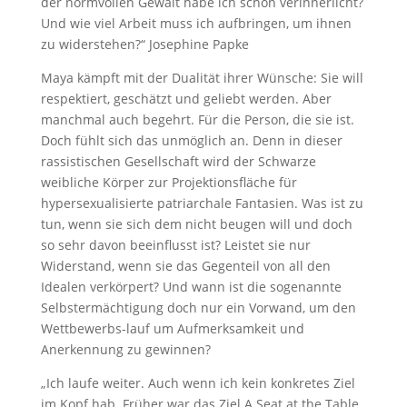
der normvollen Gewalt habe ich schon verinnerlicht?
Und wie viel Arbeit muss ich aufbringen, um ihnen
zu widerstehen?“ Josephine Papke
Maya kämpft mit der Dualität ihrer Wünsche: Sie will
respektiert, geschätzt und geliebt werden. Aber
manchmal auch begehrt. Für die Person, die sie ist.
Doch fühlt sich das unmöglich an. Denn in dieser
rassistischen Gesellschaft wird der Schwarze
weibliche Körper zur Projektionsfläche für
hypersexualisierte patriarchale Fantasien. Was ist zu
tun, wenn sie sich dem nicht beugen will und doch
so sehr davon beeinflusst ist? Leistet sie nur
Widerstand, wenn sie das Gegenteil von all den
Idealen verkörpert? Und wann ist die sogenannte
Selbstermächtigung doch nur ein Vorwand, um den
Wettbewerbs-lauf um Aufmerksamkeit und
Anerkennung zu gewinnen?
„Ich laufe weiter. Auch wenn ich kein konkretes Ziel
im Kopf hab. Früher war das Ziel A Seat at the Table.